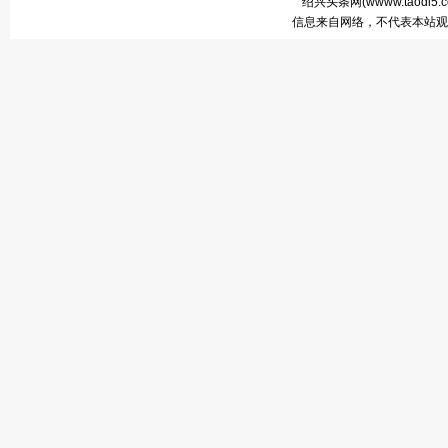
绍兴头条网(
wwww.taodi5.
信息来自网络，不代表本站观点