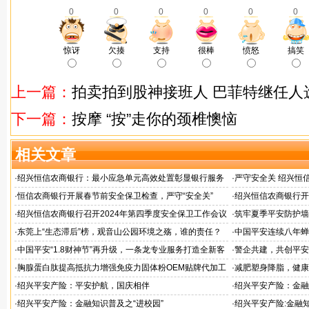
0
0
0
0
0
0
惊讶
欠揍
支持
很棒
愤怒
搞笑
上一篇：
拍卖拍到股神接班人 巴菲特继任人
下一篇：
按摩 “按”走你的颈椎懊恼
相关文章
·
绍兴恒信农商银行：最小应急单元高效处置彰显银行服务
·
严守安全关 绍兴恒
担当
检查
·
恒信农商银行开展春节前安全保卫检查，严守“安全关”
·
绍兴恒信农商银行开
应急演练活动
·
绍兴恒信农商银行召开2024年第四季度安全保卫工作会议
·
筑牢夏季平安防护墙
排查行动
·
东莞上“生态滞后”榜，观音山公园环境之殇，谁的责任？
·
中国平安连续八年蝉联B
品牌"
·
中国平安“1.8财神节”再升级，一条龙专业服务打造全新客
·
警企共建，共创平安
户体验
人才专项培训
·
胸腺蛋白肽提高抵抗力增强免疫力固体粉OEM贴牌代加工
·
减肥塑身降脂，健康
服务商
服务商
·
绍兴平安产险：平安护航，国庆相伴
·
绍兴平安产险：金融
·
绍兴平安产险：金融知识普及之“进校园”
·
绍兴平安产险:金融知