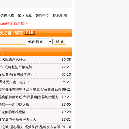
选择风格
加入收藏
繁體中文
网站地图
seo软文
百科知识
技之窗
|
留言
门
起名应该怎么样做
10-28
A2》或将登陆平板电脑
12-21
际私董会(文志峰主席)
05-10
前裸体无头案，破了！
05-21
高的膏滋有哪些？武汉增高 促长膏滋贴牌
06-11
华源晨泰
燕窝酸特膳米粉 华源晨泰|营养均衡配方
10-21
未然——新型防火板
12-05
按”走你的颈椎懊恼
10-29
业发展电子商务潜力巨大
12-21
幻之城“凝心聚力 逐梦前行”品牌发布会即
01-14