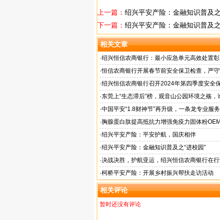
上一篇：
绍兴平安产险：金融知识普及之
下一篇：
绍兴平安产险：金融知识普及之
相关文章
·
绍兴恒信农商银行：最小应急单元高效处置彰
担当
·
恒信农商银行开展春节前安全保卫检查，严守“
·
绍兴恒信农商银行召开2024年第四季度安全
·
东莞上“生态滞后”榜，观音山公园环境之殇，
·
中国平安“1.8财神节”再升级，一条龙专业服
户体验
·
胸腺蛋白肽提高抵抗力增强免疫力固体粉OE
服务商
·
绍兴平安产险：平安护航，国庆相伴
·
绍兴平安产险：金融知识普及之“进校园”
·
决战决胜，护航亚运，绍兴恒信农商银行在行
·
柯桥平安产险：开展乡村振兴帮扶走访活动
相关评论
暂时还没有评论