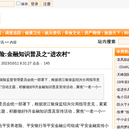
保存
闻
|
调查追踪
|
健康卫生
|
娱乐资讯
|
美食文化
|
房产商情
|
旅游天下
|
科
资讯
>> 内容
本类热
险:金融知识普及之“进农村”
·
龙凤胎
023/10/11 8:31:27 点击：
145
·
《Dot
·
天峰国
保险监督管理委员会统一部署下，根据浙江银保监绍兴分局指导意
·
18年
”活动主题，积极做好9月金融知识普及宣传活动，聚焦“一老一小一
·
促进长
加工厂
·
兔小贝
委员会统一部署下，根据浙江银保监绍兴分局指导意见，紧紧
科学
·
防火于
主题，积极做好9月金融知识普及宣传活动，聚焦“一老一小一
·
按摩 “
·
中小企
险联合平安养老险、平安银行等平安金融公司组成“平安金融宣传小
·
扬州梦