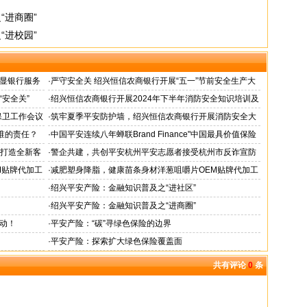
“进商圈”
“进校园”
显银行服务
·
严守安全关 绍兴恒信农商银行开展“五一”节前安全生产大
检查
安全关”
·
绍兴恒信农商银行开展2024年下半年消防安全知识培训及
应急演练活动
保卫工作会议
·
筑牢夏季平安防护墙，绍兴恒信农商银行开展消防安全大
排查行动
谁的责任？
·
中国平安连续八年蝉联Brand Finance"中国最具价值保险
品牌"
务打造全新客
·
警企共建，共创平安杭州平安志愿者接受杭州市反诈宣防
人才专项培训
M贴牌代加工
·
减肥塑身降脂，健康苗条身材洋葱咀嚼片OEM贴牌代加工
服务商
·
绍兴平安产险：金融知识普及之“进社区”
·
绍兴平安产险：金融知识普及之“进商圈”
动！
·
平安产险：“碳”寻绿色保险的边界
·
平安产险：探索扩大绿色保险覆盖面
共有评论
0
条