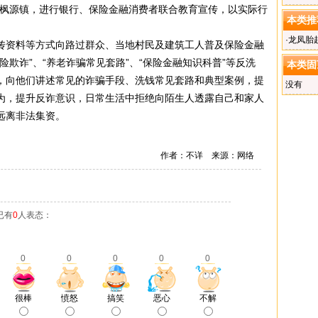
市枫源镇，进行银行、保险金融消费者联合教育宣传，以实际行
将开幕
本类推
·
龙凤胎
传资料等方式向路过群众、当地村民及建筑工人普及保险金融
险欺诈”、“养老诈骗常见套路”、“保险金融知识科普”等反洗
本类固
，向他们讲述常见的诈骗手段、洗钱常见套路和典型案例，提
没有
为，提升反诈意识，日常生活中拒绝向陌生人透露自己和家人
远离非法集资。
作者：不详 来源：网络
已有
0
人表态：
0
0
0
0
0
很棒
愤怒
搞笑
恶心
不解