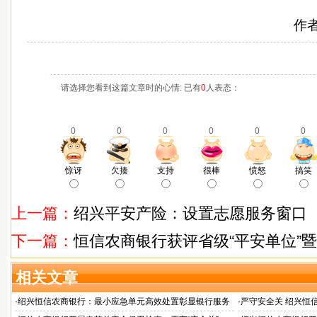
作
请选择您看到这篇文章时的心情: 已有
0
人表态：
0
0
0
0
0
0
惊讶
欠揍
支持
很棒
愤怒
搞笑
上一篇：
绍兴平安产险：设置志愿服务窗口
下一篇：
恒信农商银行获评省级“平安单位”暨
相关文章
·
绍兴恒信农商银行：最小应急单元高效处置彰显银行服务
·
严守安全关 绍兴恒