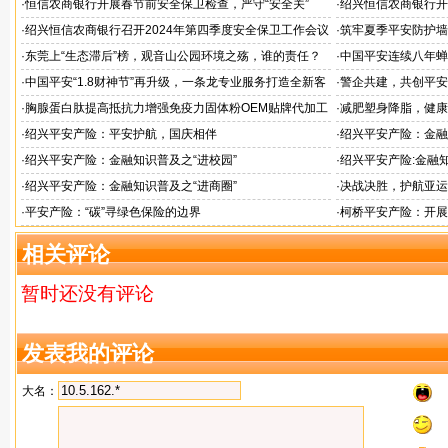
担当
检查
·
恒信农商银行开展春节前安全保卫检查，严守“安全关”
·
绍兴恒信农商银行开
应急演练活动
·
绍兴恒信农商银行召开2024年第四季度安全保卫工作会议
·
筑牢夏季平安防护墙
排查行动
·
东莞上“生态滞后”榜，观音山公园环境之殇，谁的责任？
·
中国平安连续八年蝉联B
品牌"
·
中国平安“1.8财神节”再升级，一条龙专业服务打造全新客
·
警企共建，共创平安
户体验
人才专项培训
·
胸腺蛋白肽提高抵抗力增强免疫力固体粉OEM贴牌代加工
·
减肥塑身降脂，健康
服务商
服务商
·
绍兴平安产险：平安护航，国庆相伴
·
绍兴平安产险：金融
·
绍兴平安产险：金融知识普及之“进校园”
·
绍兴平安产险:金融知
·
绍兴平安产险：金融知识普及之“进商圈”
·
决战决胜，护航亚运
·
平安产险：“碳”寻绿色保险的边界
·
柯桥平安产险：开展
相关评论
暂时还没有评论
发表我的评论
大名：