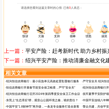
请选择您看到这篇文章时的心情: 已有
0
人表态：
0
0
0
0
0
0
惊讶
欠揍
支持
很棒
愤怒
搞笑
上一篇：
平安产险：赶考新时代 助力乡村振
下一篇：
绍兴平安产险：推动清廉金融文化
相关文章
·
绍兴恒信农商银行：最小应急单元高效处置彰显银行服务
·
严守安全关 绍兴恒
担当
检查
·
恒信农商银行开展春节前安全保卫检查，严守“安全关”
·
绍兴恒信农商银行开
应急演练活动
·
绍兴恒信农商银行召开2024年第四季度安全保卫工作会议
·
筑牢夏季平安防护墙
排查行动
·
东莞上“生态滞后”榜，观音山公园环境之殇，谁的责任？
·
中国平安连续八年蝉联B
品牌"
·
中国平安“1.8财神节”再升级，一条龙专业服务打造全新客
·
警企共建，共创平安