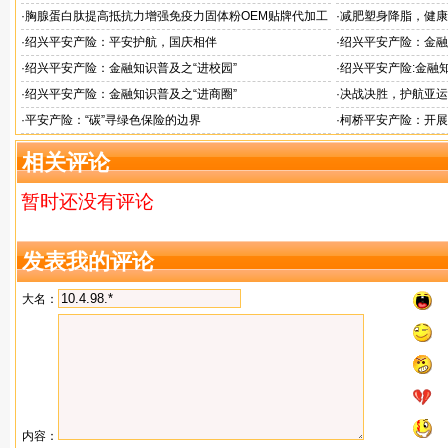
户体验
人才专项培训
·
胸腺蛋白肽提高抵抗力增强免疫力固体粉OEM贴牌代加工
·
减肥塑身降脂，健康
服务商
服务商
·
绍兴平安产险：平安护航，国庆相伴
·
绍兴平安产险：金融
·
绍兴平安产险：金融知识普及之“进校园”
·
绍兴平安产险:金融知
·
绍兴平安产险：金融知识普及之“进商圈”
·
决战决胜，护航亚运
·
平安产险：“碳”寻绿色保险的边界
·
柯桥平安产险：开展
相关评论
暂时还没有评论
发表我的评论
大名：
内容：