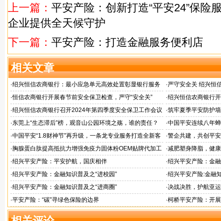
上一篇：
平安产险：创新打造“平安24”保险
企业提供全天候守护
下一篇：
平安产险：打造金融服务便利店
相关文章
·
绍兴恒信农商银行：最小应急单元高效处置彰显银行服务
·
严守安全关 绍兴恒
担当
检查
·
恒信农商银行开展春节前安全保卫检查，严守“安全关”
·
绍兴恒信农商银行开
应急演练活动
·
绍兴恒信农商银行召开2024年第四季度安全保卫工作会议
·
筑牢夏季平安防护墙
排查行动
·
东莞上“生态滞后”榜，观音山公园环境之殇，谁的责任？
·
中国平安连续八年蝉联B
品牌"
·
中国平安“1.8财神节”再升级，一条龙专业服务打造全新客
·
警企共建，共创平安
户体验
人才专项培训
·
胸腺蛋白肽提高抵抗力增强免疫力固体粉OEM贴牌代加工
·
减肥塑身降脂，健康
服务商
服务商
·
绍兴平安产险：平安护航，国庆相伴
·
绍兴平安产险：金融
·
绍兴平安产险：金融知识普及之“进校园”
·
绍兴平安产险:金融知
·
绍兴平安产险：金融知识普及之“进商圈”
·
决战决胜，护航亚运
·
平安产险：“碳”寻绿色保险的边界
·
柯桥平安产险：开展
相关评论