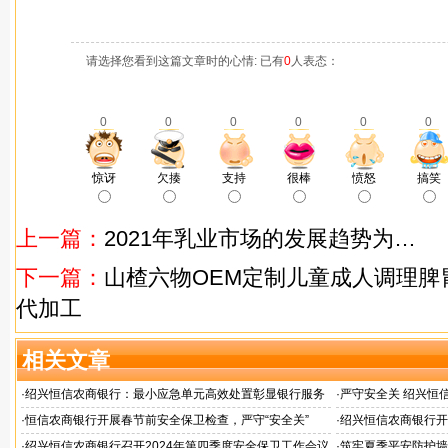
请选择您看到这篇文章时的心情: 已有
0
人表态：
0
0
0
0
0
0
惊讶
欠揍
支持
很棒
愤怒
搞笑
上一篇：
2021年乳业市场的发展趋势为…
下一篇：
山楂六物OEM定制儿童成人调理脾
代加工
相关文章
·
绍兴恒信农商银行：最小应急单元高效处置彰显银行服务
·
严守安全关 绍兴恒
担当
检查
·
恒信农商银行开展春节前安全保卫检查，严守“安全关”
·
绍兴恒信农商银行开
应急演练活动
·
绍兴恒信农商银行召开2024年第四季度安全保卫工作会议
·
筑牢夏季平安防护墙