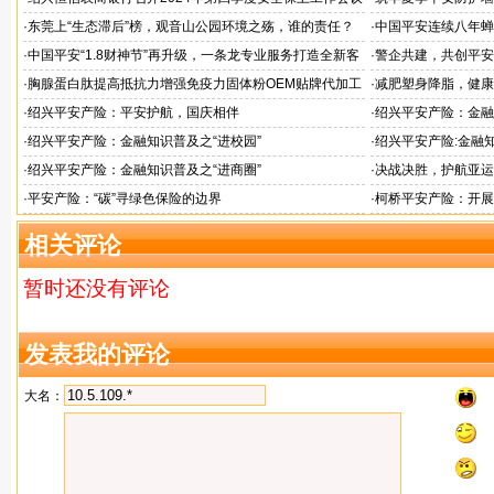
排查行动
·
东莞上“生态滞后”榜，观音山公园环境之殇，谁的责任？
·
中国平安连续八年蝉联B
品牌"
·
中国平安“1.8财神节”再升级，一条龙专业服务打造全新客
·
警企共建，共创平安
户体验
人才专项培训
·
胸腺蛋白肽提高抵抗力增强免疫力固体粉OEM贴牌代加工
·
减肥塑身降脂，健康
服务商
服务商
·
绍兴平安产险：平安护航，国庆相伴
·
绍兴平安产险：金融
·
绍兴平安产险：金融知识普及之“进校园”
·
绍兴平安产险:金融知
·
绍兴平安产险：金融知识普及之“进商圈”
·
决战决胜，护航亚运
·
平安产险：“碳”寻绿色保险的边界
·
柯桥平安产险：开展
相关评论
暂时还没有评论
发表我的评论
大名：