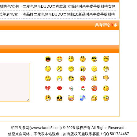
斜跨包/女包
·
〓麦包包※DUDU〓春款淑 女简约时尚牛皮手提斜挎女包
预售|gRdK
式单肩包/女
·
淘品牌〓麦包包※DUDU〓包邮10新品时尚牛皮手提斜挎
女包两用包
共有评论
0
条
绍兴头条网(
wwww.taodi5.com
) © 2026 版权所有 All Rights Reserved
.
信息来自网络，不代表本站观点，如有版权问题联系客服！QQ:501734467