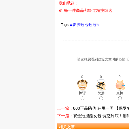
我们承诺：
※ 每一件商品都经过精挑细选
Tags:
〓麦
麦包
包包
包※
请选择您看到这篇文章时的心情: 
0
0
0
惊讶
欠揍
支持
上一篇：
800正品防伪 狂甩一周 【保罗/Po
下一篇：
双金冠搜酷女包 诱惑到底！铆
相关文章