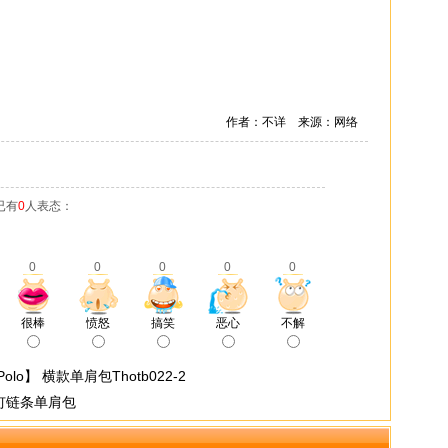
作者：不详 来源：网络
已有
0
人表态：
0
0
0
0
0
很棒
愤怒
搞笑
恶心
不解
lo】 横款单肩包Thotb022-2
钉链条单肩包