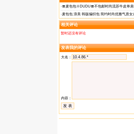
·
〓麦包包※DUDU〓不包邮时尚流苏牛皮单肩
预售|gReR
·
麦包包 浪美 韩版编织包 简约时尚优雅气质女
包
相关评论
暂时还没有评论
发表我的评论
大名：
内容：