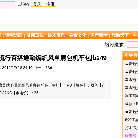
保存
闻
|
调查追踪
|
健康卫生
|
娱乐资讯
|
美食文化
|
房产商情
|
旅游天下
|
科
本类热
行百搭通勤编织风单肩包机车包|b249
·
〓麦包
012/1/9 18:29:10 点击：
336
斜挎女包
·
〓麦包
跨包/女包
·
双金冠
浪美]大容量编织风单肩包 粉色【材料】：PU【颜色】：粉色【产
包
·
双金冠
7KG【市场价】：36...
·
淘宝商城
男包牛皮
·
爆款！巨
走秀系
·
〓麦包
包机车包|
·
800正
包Thotb
·
打击假货
tyuA029
·
淘宝网