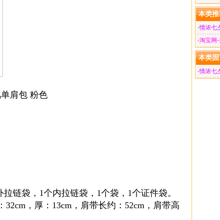
本类推
·
情浓七
·
淘宝网
本类固
·
情浓七
单肩包 粉色
外拉链袋，1个内拉链袋，1个袋，1个证件袋。
32cm，厚：13cm，肩带长约：52cm，肩带高