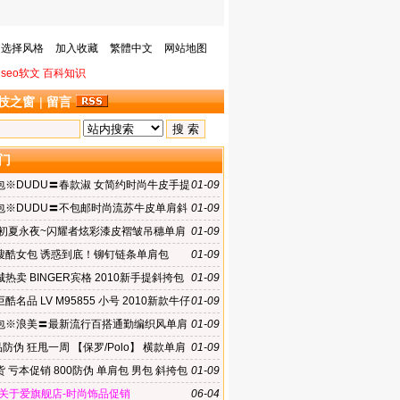
选择风格
加入收藏
繁體中文
网站地图
seo软文
百科知识
技之窗
|
留言
门
包※DUDU〓春款淑 女简约时尚牛皮手提
01-09
预售|gRdK
包※DUDU〓不包邮时尚流苏牛皮单肩斜
01-09
预售|gReR
 初夏永夜~闪耀者炫彩漆皮褶皱吊穗单肩
01-09
搜酷女包 诱惑到底！铆钉链条单肩包
01-09
热卖 BINGER宾格 2010新手提斜挎包
01-09
 公文包电脑包
酷名品 LV M95855 小号 2010新款牛仔
01-09
列斜跨包女包
包※浪美〓最新流行百搭通勤编织风单肩
01-09
b249
品防伪 狂甩一周 【保罗/Polo】 横款单肩
01-09
022-2
 亏本促销 800防伪 单肩包 男包 斜挎包
01-09
-2
-关于爱旗舰店-时尚饰品促销
06-04