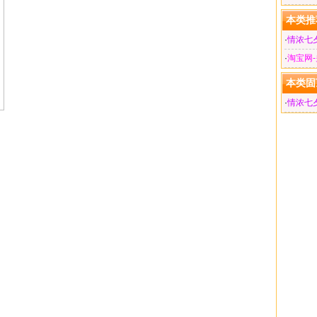
本类推
·
情浓七
·
淘宝网
本类固
·
情浓七