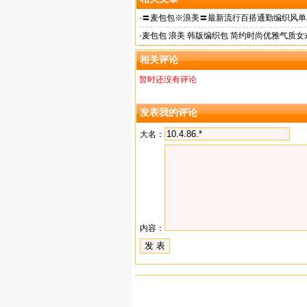
·
〓麦包包※浪美〓最新流行百搭通勤编织风单
b249
·
麦包包 浪美 韩版编织包 简约时尚优雅气质女
包
相关评论
暂时还没有评论
发表我的评论
大名：
内容：