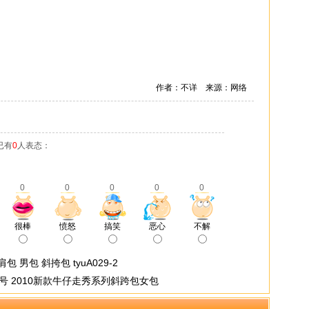
作者：不详 来源：网络
已有
0
人表态：
0
0
0
0
0
很棒
愤怒
搞笑
恶心
不解
 男包 斜挎包 tyuA029-2
 小号 2010新款牛仔走秀系列斜跨包女包