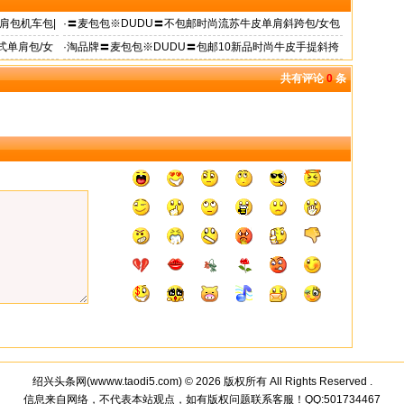
肩包机车包|
·
〓麦包包※DUDU〓不包邮时尚流苏牛皮单肩斜跨包/女包
预售|gReR
式单肩包/女
·
淘品牌〓麦包包※DUDU〓包邮10新品时尚牛皮手提斜挎
女包两用包
共有评论
0
条
绍兴头条网(
wwww.taodi5.com
) © 2026 版权所有 All Rights Reserved
.
信息来自网络，不代表本站观点，如有版权问题联系客服！QQ:501734467