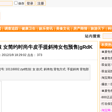
保存
闻
|
调查追踪
|
健康卫生
|
娱乐资讯
|
美食文化
|
房产商情
|
旅游天下
|
科
本类热
 女简约时尚牛皮手提斜挎女包预售|gRdK
·
〓麦包
012/1/9 18:29:02 点击：
373
斜挎女包
·
〓麦包
跨包/女包
·
双金冠
10116002.zyd性别: 女 款式: 斜挎包 背包方式: 手提斜挎 背包部
包
·
双金冠
·
淘宝商城
男包牛皮
·
爆款！巨
走秀系
·
〓麦包
包机车包|
·
800正
包Thotb
·
打击假货
tyuA029
·
淘宝网