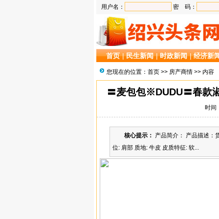
用户名：
密 码：
首页
|
民生新闻
|
时政新闻
|
经济新
您现在的位置：
首页
>>
房产商情
>> 内容
〓麦包包※DUDU〓春款淑
时间：2
核心提示：
产品简介： 产品描述：货号: 
位: 肩部 质地: 牛皮 皮质特征: 软...