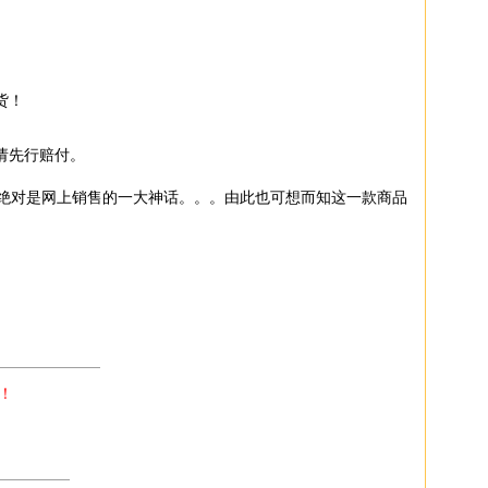
货！
请先行赔付。
,这绝对是网上销售的一大神话。。。由此也可想而知这一款商品
———————
！
—————