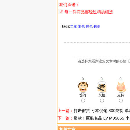
我们承诺：
※ 每一件商品都经过精挑细选
Tags:
〓麦
麦包
包包
包※
请选择您看到这篇文章时的心情: 
0
0
0
惊讶
欠揍
支持
上一篇：
打击假货 亏本促销 800防伪 单肩包
下一篇：
爆款！巨酷名品 LV M95855
相关文章