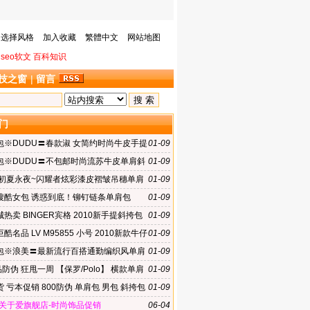
选择风格
加入收藏
繁體中文
网站地图
seo软文
百科知识
技之窗
|
留言
门
包※DUDU〓春款淑 女简约时尚牛皮手提
01-09
预售|gRdK
包※DUDU〓不包邮时尚流苏牛皮单肩斜
01-09
预售|gReR
 初夏永夜~闪耀者炫彩漆皮褶皱吊穗单肩
01-09
搜酷女包 诱惑到底！铆钉链条单肩包
01-09
热卖 BINGER宾格 2010新手提斜挎包
01-09
 公文包电脑包
酷名品 LV M95855 小号 2010新款牛仔
01-09
列斜跨包女包
包※浪美〓最新流行百搭通勤编织风单肩
01-09
b249
品防伪 狂甩一周 【保罗/Polo】 横款单肩
01-09
022-2
 亏本促销 800防伪 单肩包 男包 斜挎包
01-09
-2
-关于爱旗舰店-时尚饰品促销
06-04