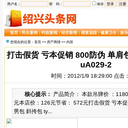
用户名：
密 码：
保存
首页
|
民生新闻
|
时政新闻
|
经济新闻
|
调查追踪
|
健康卫生
|
娱
您现在的位置：
首页
>>
房产商情
>> 内容
打击假货 亏本促销 800防伪 单肩包
uA029-2
时间：2012/1/9 18:29:00 点击
核心提示：
产品简介： 本款吊牌价 ：1180
元本店价：126元节省： 572元打击假货 亏本促
男包 斜挎包 ty...